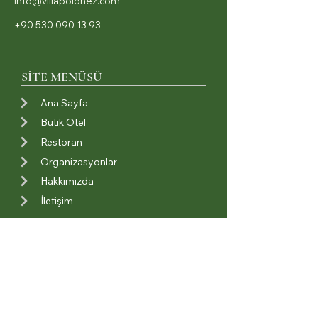
info@villapolonez.com
+90 530 090 13 93
SİTE MENÜSÜ
Ana Sayfa
Butik Otel
Restoran
Organizasyonlar
Hakkımızda
İletişim
BİZİ TAKİP EDİN
İnstagram
Facebook