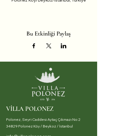
Polonez Köy/Beykoz/İstanbul, Türkiye
Bu Etkinliği Paylaş
VİLLA POLONEZ
Polonez, Seyri Caddesi Aytaç Çıkmazı No:2
34829 Polonez Köy / Beykoz / İstanbul