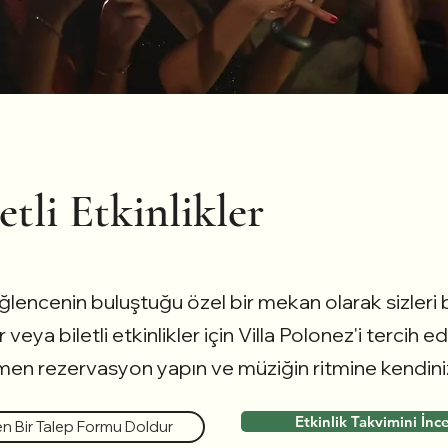
etli Etkinlikler
ğlencenin buluştuğu özel bir mekan olarak sizleri b
eya biletli etkinlikler için Villa Polonez'i tercih ed
n rezervasyon yapın ve müziğin ritmine kendinizi 
Etkinlik Takvimini İnc
 Bir Talep Formu Doldur