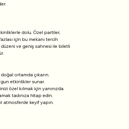
er.
nliklerle dolu. Özel partiler, 
fazlası için bu mekanı tercih 
düzeni ve geniş sahnesi ile biletli 
r.
r doğal ortamda çıkarın.
gun etkinlikler sunar.
nizi özel kılmak için yanınızda.
damak tadınıza hitap edin.
ir atmosferde keyif yapın.