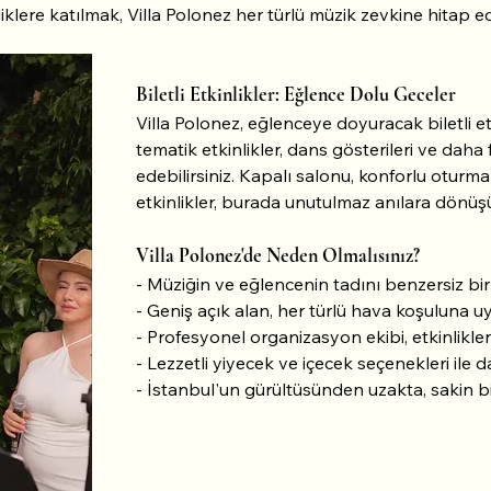
liklere katılmak, Villa Polonez her türlü müzik zevkine hitap ed
Biletli Etkinlikler: Eğlence Dolu Geceler
Villa Polonez, eğlenceye doyuracak biletli etki
tematik etkinlikler, dans gösterileri ve daha 
edebilirsiniz. Kapalı salonu, konforlu oturma 
etkinlikler, burada unutulmaz anılara dönüşü
Villa Polonez'de Neden Olmalısınız?
- Müziğin ve eğlencenin tadını benzersiz bi
- Geniş açık alan, her türlü hava koşuluna uy
- Profesyonel organizasyon ekibi, etkinlikleri
- Lezzetli yiyecek ve içecek seçenekleri ile 
- İstanbul'un gürültüsünden uzakta, sakin b