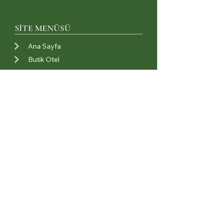
SİTE MENÜSÜ
Ana Sayfa
Butik Otel
Restoran
Organizasyonlar
Hakkımızda
İletişim
BİZİ TAKİP EDİN
İnstagram
Facebook
MÜŞTERİ İLİŞKİLERİ