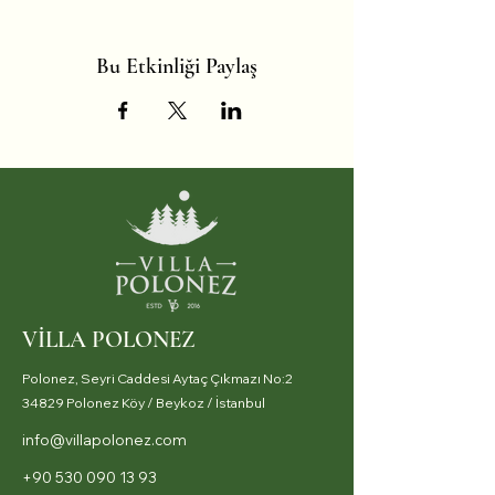
Bu Etkinliği Paylaş
VİLLA POLONEZ
Polonez, Seyri Caddesi Aytaç Çıkmazı No:2
34829 Polonez Köy / Beykoz / İstanbul
info@villapolonez.com
+90 530 090 13 93