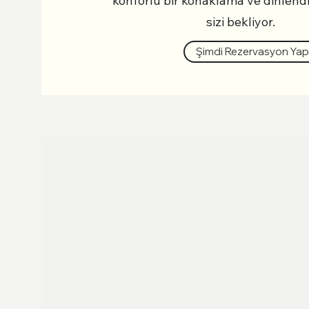
konforlu bir konaklama ve dinlendiri
sizi bekliyor.
Şimdi Rezervasyon Ya