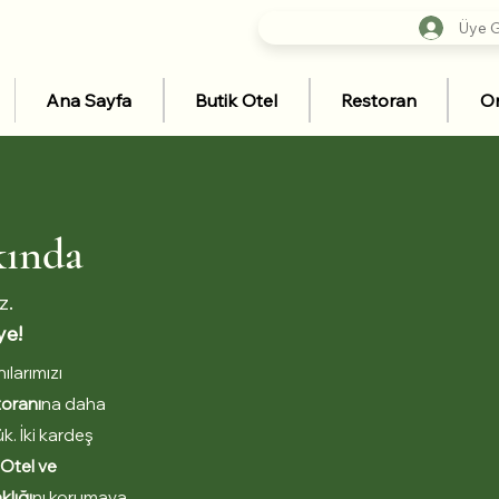
Üye Gi
Ana Sayfa
Butik Otel
Restoran
Or
kında
z.
ye!
ılarımızı
toranı
na daha
. İki kardeş
 Otel ve
klığı
nı korumaya