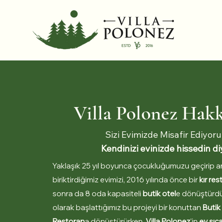
Villa Polonez Hak
Sizi Evimizde Misafir Ediyoru
Kendinizi evinizde hissedin di
Yaklaşık 25 yıl boyunca çocukluğumuzu geçirip an
biriktirdiğimiz evimizi, 2016 yılında önce bir
kır
res
sonra da 8 oda kapasiteli
butik otel
e dönüştürdük
olarak başlattığımız bu projeyi bir konuttan
Butik
Restoran
a dönüştürürken,
Villa Polonez
'in
ev sıca