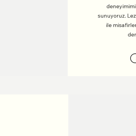
deneyimimiz
sunuyoruz. Lez
ile misafir
den