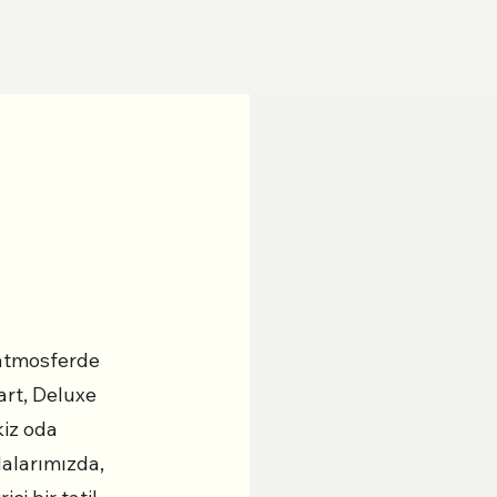
 atmosferde
rt, Deluxe
kiz oda
dalarımızda,