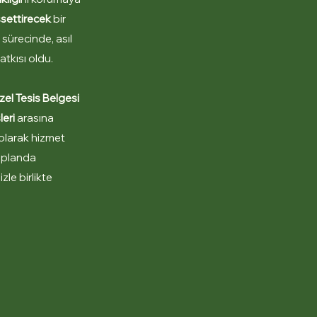
ssettirecek
bir
sürecinde, asıl
tkısı oldu.
el Tesis Belgesi
leri
arasına
olarak hizmet
n planda
zle birlikte