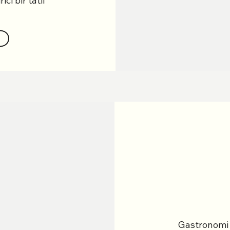
ci bir tatil
p
Gastronomi