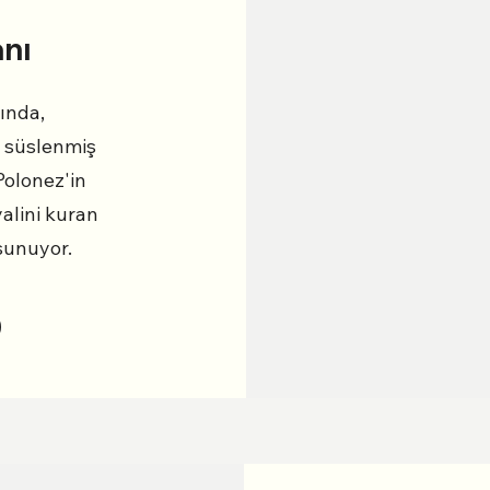
nı
ında,
e süslenmiş
Polonez'in
alini kuran
sunuyor.