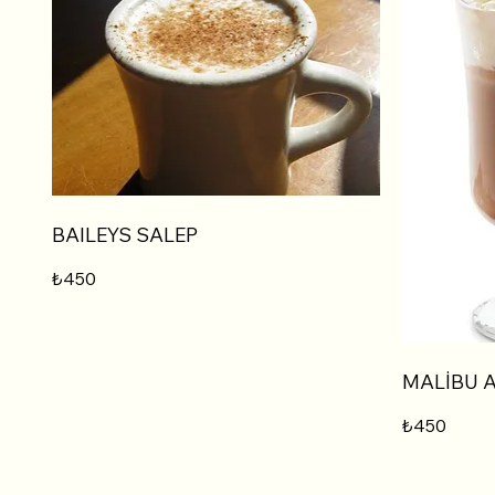
BAILEYS SALEP
₺450
MALİBU 
₺450