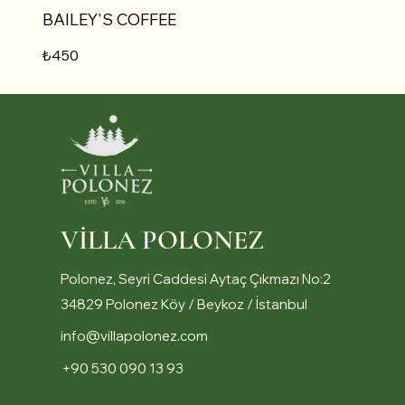
BAILEY'S COFFEE
₺450
VİLLA POLONEZ
Polonez, Seyri Caddesi Aytaç Çıkmazı No:2
34829 Polonez Köy / Beykoz / İstanbul
info@villapolonez.com
+90 530 090 13 93